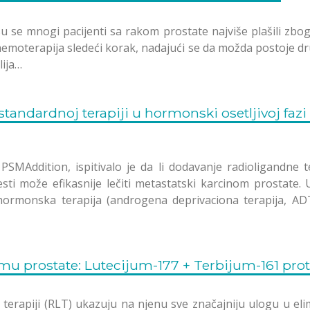
u se mnogi pacijenti sa rakom prostate najviše plašili zbo
 hemoterapija sledeći korak, nadajući se da možda postoje d
lija…
andardnoj terapiji u hormonski osetljivoj fazi
m PSMAddition, ispitivalo je da li dodavanje radioligandne
esti može efikasnije lečiti metastatski karcinom prostate. 
 hormonska terapija (androgena deprivaciona terapija, AD
u prostate: Lutecijum-177 + Terbijum-161 pro
terapiji (RLT) ukazuju na njenu sve značajniju ulogu u eli