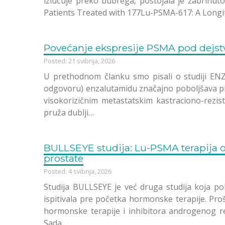
izlučuje preko bubrega, postojala je zabrinut
Patients Treated with 177Lu-PSMA-617: A Longit
Povećanje ekspresije PSMA pod dejst
Posted: 21 svibnja, 2026
U prethodnom članku smo pisali o studiji EN
odgovoru) enzalutamidu značajno poboljšava p
visokorizičnim metastatskim kastraciono-rezi
pruža dublji…
BULLSEYE studija: Lu-PSMA terapija 
prostate
Posted: 4 svibnja, 2026
Studija BULLSEYE je već druga studija koja po
ispitivala pre početka hormonske terapije. Pro
hormonske terapije i inhibitora androgenog r
Sada…