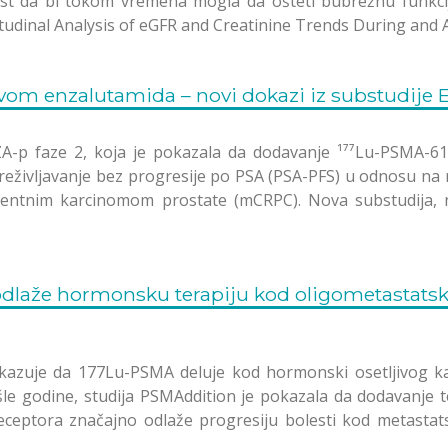
ost da bi tokom vremena mogla da ošteti bubrežnu funkciju
udinal Analysis of eGFR and Creatinine Trends During and 
vom enzalutamida – novi dokazi iz substudije
ZA-p faze 2, koja je pokazala da dodavanje ¹⁷⁷Lu-PSMA
reživljavanje bez progresije po PSA (PSA-PFS) u odnosu n
stentnim karcinomom prostate (mCRPC). Nova substudija,
odlaže hormonsku terapiju kod oligometastats
kazuje da 177Lu-PSMA deluje kod hormonski osetljivog ka
šle godine, studija PSMAddition je pokazala da dodavanje 
eceptora značajno odlaže progresiju bolesti kod metastat