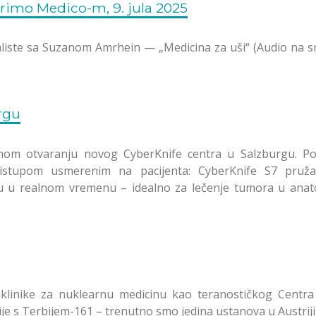
rimo Medico-m, 9. jula 2025
ijaliste sa Suzanom Amrhein — „Medicina za uši“ (Audio na 
rgu
ičnom otvaranju novog CyberKnife centra u Salzburgu. P
ristupom usmerenim na pacijenta: CyberKnife S7 pruža
 u realnom vremenu – idealno za lečenje tumora u anatom
 klinike za nuklearnu medicinu kao teranostičkog Centra 
je s Terbijem-161 – trenutno smo jedina ustanova u Austriji 