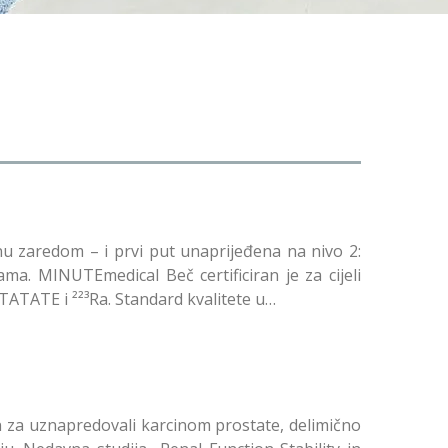
nu zaredom – i prvi put unaprijeđena na nivo 2:
a. MINUTEmedical Beč certificiran je za cijeli
ATATE i ²²³Ra. Standard kvalitete u…
n za uznapredovali karcinom prostate, delimično