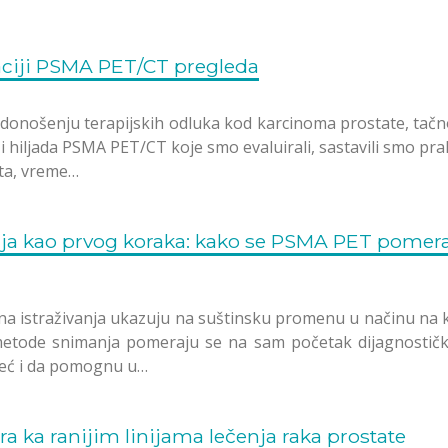
taciji PSMA PET/CT pregleda
onošenju terapijskih odluka kod karcinoma prostate, tačno 
 i hiljada PSMA PET/CT koje smo evaluirali, sastavili smo prak
nta, vreme…
ja kao prvog koraka: kako se PSMA PET pomer
na istraživanja ukazuju na suštinsku promenu u načinu na ko
etode snimanja pomeraju se na sam početak dijagnostič
 već i da pomognu u…
 ka ranijim linijama lečenja raka prostate