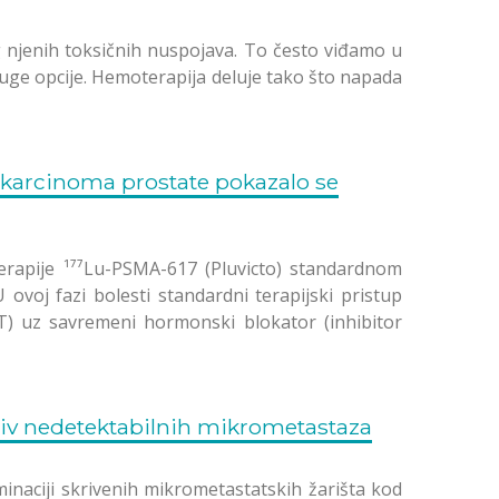
g njenih toksičnih nuspojava. To često viđamo u
ruge opcije. Hemoterapija deluje tako što napada
 karcinoma prostate pokazalo se
 terapije ¹⁷⁷Lu-PSMA-617 (Pluvicto) standardnom
U ovoj fazi bolesti standardni terapijski pristup
T) uz savremeni hormonski blokator (inhibitor
tiv nedetektabilnih mikrometastaza
minaciji skrivenih mikrometastatskih žarišta kod