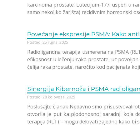
karcinoma prostate. Lutecijum-177: uspeh u ra
samo nekoliko žarišta) recidivnim hormonski os
Povećanje ekspresije PSMA: Kako anti
Posted: 25 rujna, 2025
Radioligandna terapija usmerena na PSMA (RLT) 
efikasnost u lečenju raka prostate, uz povoljan 
ćelija raka prostate, naročito kod pacijenata ko
Sinergija Kibernoža i PSMA radioligan
Posted: 28 kolovoza, 2025
Poslušajte članak Nedavno smo prisustvovali otv
otvorila je put ka plodonosnoj saradnji koja 
terapija (RLT) – mogu delovati zajedno kako bi s