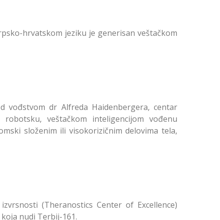
srpsko-hrvatskom jeziku je generisan veštačkom
od vođstvom dr Alfreda Haidenbergera, centar
 robotsku, veštačkom inteligencijom vođenu
ski složenim ili visokorizičnim delovima tela,
izvrsnosti (Theranostics Center of Excellence)
koja nudi Terbij-161.