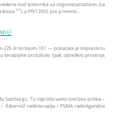
ovedena kod bolesnika sa oligometastatskim (sa
a ciklusa ¹⁷⁷Lu-PNT2002 pre primene…
apiji
m-225 ili terbijum-161 — pokazala je impresivnu
e u terapijske protokole. Ipak, određeni procenat
u Salzburgu. To nije bila samo svečana prilika –
 – Kibernož radioterapija i PSMA radioligandna