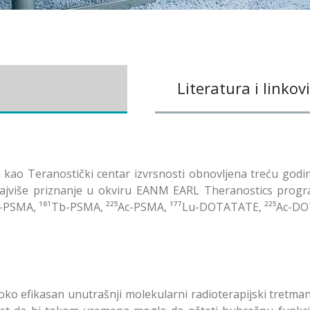
Literatura i linkovi
a kao Teranostički centar izvrsnosti obnovljena treću godi
ajviše priznanje u okviru EANM EARL Theranostics program
Lu-PSMA, ¹⁶¹Tb-PSMA, ²²⁵Ac-PSMA, ¹⁷⁷Lu-DOTATATE, ²²⁵Ac-DOT
soko efikasan unutrašnji molekularni radioterapijski tretma