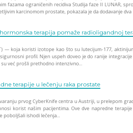
nim fazama ograničenih recidiva Studija faze II LUNAR, spr
etljivim karcinomom prostate, pokazala je da dodavanje dv
hormonska terapija pomaže radioligandnoj ter
— koja koristi izotope kao što su lutecijum-177, aktiniju
sigurnosni profil. Njen uspeh doveo je do ranije integracij
ji su već prošli prethodno intenzivno…
dne terapije u lečenju raka prostate
aranju prvog CyberKnife centra u Austriji, u prelepom grad
donosi korist našim pacijentima. Ove dve napredne terapije
e poboljšali ishodi lečenja…