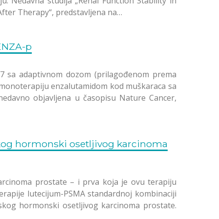
. Nedavna studija „Renal Function Stability in
After Therapy“, predstavljena na…
 ENZA-p
-617 sa adaptivnom dozom (prilagođenom prema
a monoterapiju enzalutamidom kod muškaraca sa
 nedavno objavljena u časopisu Nature Cancer,
kog hormonski osetljivog karcinoma
rcinoma prostate – i prva koja je ovu terapiju
terapije lutecijum-PSMA standardnoj kombinaciji
skog hormonski osetljivog karcinoma prostate.