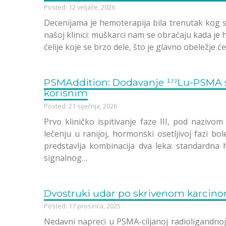
Posted: 12 veljače, 2026
Decenijama je hemoterapija bila trenutak kog s
našoj klinici: muškarci nam se obraćaju kada je
ćelije koje se brzo dele, što je glavno obeležje će
PSMAddition: Dodavanje ¹⁷⁷Lu-PSMA st
korisnim
Posted: 21 siječnja, 2026
Prvo kliničko ispitivanje faze III, pod nazivo
lečenju u ranijoj, hormonski osetljivoj fazi bol
predstavlja kombinacija dva leka: standardna
signalnog…
Dvostruki udar po skrivenom karcinom
Posted: 17 prosinca, 2025
Nedavni napreci u PSMA-ciljanoj radioligandnoj 