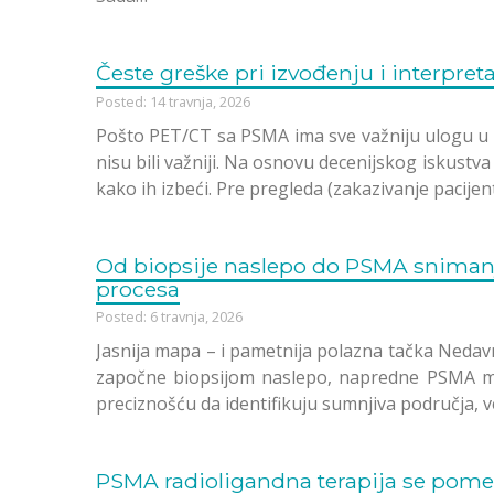
Česte greške pri izvođenju i interpre
Posted: 14 travnja, 2026
Pošto PET/CT sa PSMA ima sve važniju ulogu u d
nisu bili važniji. Na osnovu decenijskog iskustva
kako ih izbeći. Pre pregleda (zakazivanje pacije
Od biopsije naslepo do PSMA sniman
procesa
Posted: 6 travnja, 2026
Jasnija mapa – i pametnija polazna tačka Nedav
započne biopsijom naslepo, napredne PSMA m
preciznošću da identifikuju sumnjiva područja,
PSMA radioligandna terapija se pomera