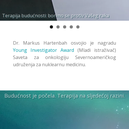
Terapija budućnosti: borimo se protiv Vašeg raka
Molekularna interna radionuklidna terapija
Prilagođeno i personalizirano planiranje terapije
Vrlo specifični biomarkerski ligandi za Vaše potrebe
Individualna podrška međunarodno priznatih stručnjaka
Dr. Markus Hartenbah osvojio je nagradu
Young Investigator Award
(Mladi istraživač)
Saveta za onkologiju Severnoameričkog
udruženja za nuklearnu medicinu.
Budućnost je počela. Terapija na sljedećoj razini.