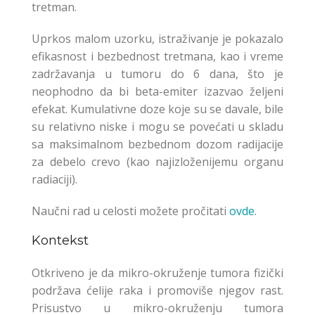
tretman.
Uprkos malom uzorku, istraživanje je pokazalo
efikasnost i bezbednost tretmana, kao i vreme
zadržavanja u tumoru do 6 dana, što je
neophodno da bi beta-emiter izazvao željeni
efekat. Kumulativne doze koje su se davale, bile
su relativno niske i mogu se povećati u skladu
sa maksimalnom bezbednom dozom radijacije
za debelo crevo (kao najizloženijemu organu
radiaciji).
Naučni rad u celosti možete pročitati
ovde
.
Kontekst
Otkriveno je da mikro-okruženje tumora fizički
podržava ćelije raka i promoviše njegov rast.
Prisustvo u mikro-okruženju tumora