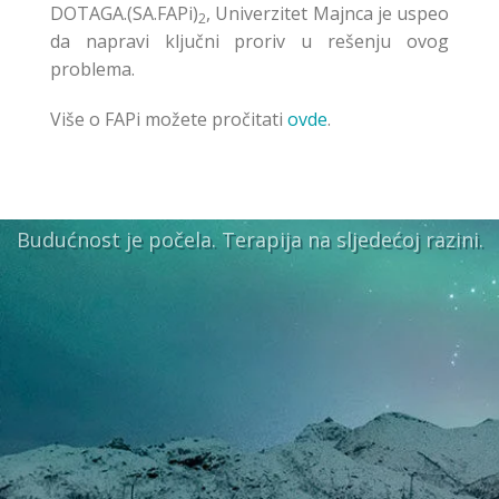
DOTAGA.(SA.FAPi)
, Univerzitet Majnca je uspeo
2
da napravi ključni proriv u rešenju ovog
problema.
Više o FAPi možete pročitati
ovde
.
Budućnost je počela. Terapija na sljedećoj razini.