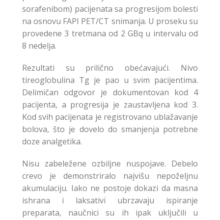
sorafenibom) pacijenata sa progresijom bolesti
na osnovu FAPI PET/CT snimanja. U proseku su
provedene 3 tretmana od 2 GBq u intervalu od
8 nedelja.
Rezultati su prilično obećavajući. Nivo
tireoglobulina Tg je pao u svim pacijentima.
Delimičan odgovor je dokumentovan kod 4
pacijenta, a progresija je zaustavljena kod 3.
Kod svih pacijenata je registrovano ublažavanje
bolova, što je dovelo do smanjenja potrebne
doze analgetika.
Nisu zabeležene ozbiljne nuspojave. Debelo
crevo je demonstriralo najvišu nepoželjnu
akumulaciju. Iako ne postoje dokazi da masna
ishrana i laksativi ubrzavaju ispiranje
preparata, naučnici su ih ipak uključili u