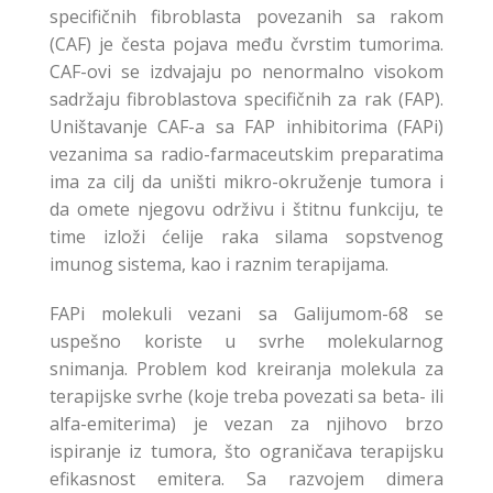
specifičnih fibroblasta povezanih sa rakom
(CAF) je česta pojava među čvrstim tumorima.
CAF-ovi se izdvajaju po nenormalno visokom
sadržaju fibroblastova specifičnih za rak (FAP).
Uništavanje CAF-a sa FAP inhibitorima (FAPi)
vezanima sa radio-farmaceutskim preparatima
ima za cilj da uništi mikro-okruženje tumora i
da omete njegovu održivu i štitnu funkciju, te
time izloži ćelije raka silama sopstvenog
imunog sistema, kao i raznim terapijama.
FAPi molekuli vezani sa Galijumom-68 se
uspešno koriste u svrhe molekularnog
snimanja. Problem kod kreiranja molekula za
terapijske svrhe (koje treba povezati sa beta- ili
alfa-emiterima) je vezan za njihovo brzo
ispiranje iz tumora, što ograničava terapijsku
efikasnost emitera. Sa razvojem dimera