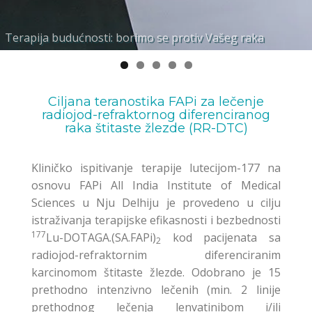
Terapija budućnosti: borimo se protiv Vašeg raka
Molekularna interna radionuklidna terapija
Prilagođeno i personalizirano planiranje terapije
Vrlo specifični biomarkerski ligandi za Vaše potrebe
Individualna podrška međunarodno priznatih stručnjaka
Ciljana teranostika FAPi za lečenje
radiojod-refraktornog diferenciranog
raka štitaste žlezde (RR-DTC)
Kliničko ispitivanje terapije lutecijom-177 na
osnovu FAPi All India Institute of Medical
Sciences u Nju Delhiju je provedeno u cilju
istraživanja terapijske efikasnosti i bezbednosti
177
Lu-DOTAGA.(SA.FAPi)
kod pacijenata sa
2
radiojod-refraktornim diferenciranim
karcinomom štitaste žlezde. Odobrano je 15
prethodno intenzivno lečenih (min. 2 linije
prethodnog lečenja lenvatinibom i/ili