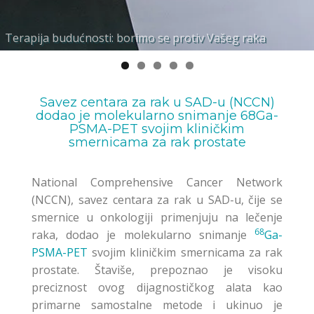
Terapija budućnosti: borimo se protiv Vašeg raka
Molekularna interna radionuklidna terapija
Prilagođeno i personalizirano planiranje terapije
Vrlo specifični biomarkerski ligandi za Vaše potrebe
Individualna podrška međunarodno priznatih stručnjaka
Savez centara za rak u SAD-u (NCCN)
dodao je molekularno snimanje 68Ga-
PSMA-PET svojim kliničkim
smernicama za rak prostate
National Comprehensive Cancer Network
(NCCN), savez centara za rak u SAD-u, čije se
smernice u onkologiji primenjuju na lečenje
68
raka, dodao je molekularno snimanje
Ga-
PSMA-PET
svojim kliničkim smernicama za rak
prostate. Štaviše, prepoznao je visoku
preciznost ovog dijagnostičkog alata kao
primarne samostalne metode i ukinuo je