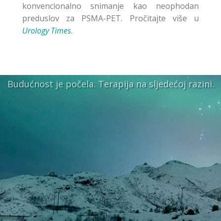
konvencionalno snimanje kao neophodan
preduslov za PSMA-PET. Pročitajte više u
Urology Times
.
Budućnost je počela. Terapija na sljedećoj razini.