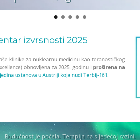
entar izvrsnosti 2025
naše klinike za nuklearnu medicinu kao teranostičkog
xcellence) obnovljena za 2025. godinu i
proširena na
jedina ustanova u Austriji koja nudi Terbij-161
.
Budućnost je počela. Terapija na sljedećoj razini.