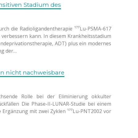
sitiven Stadium des
durch die Radioligandentherapie ¹⁷⁷Lu-PSMA-617
s verbessern kann. In diesem Krankheitsstadium
endeprivationstherapie, ADT) plus ein modernes
ng der…
en nicht nachweisbare
chsende Rolle bei der Eliminierung okkulter
ckfällen Die Phase-II-LUNAR-Studie bei einem
ie Ergänzung mit zwei Zyklen ¹⁷⁷Lu-PNT2002 vor