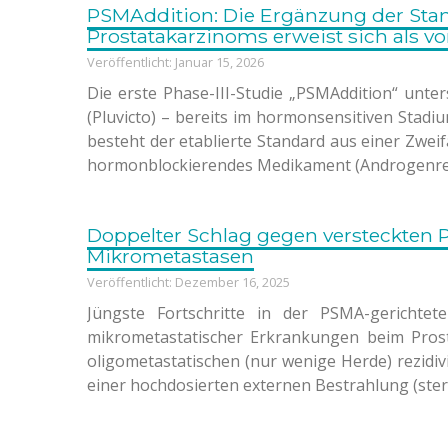
PSMAddition: Die Ergänzung der Sta
Prostatakarzinoms erweist sich als vor
Veröffentlicht: Januar 15, 2026
Die erste Phase-III-Studie „PSMAddition“ unte
(Pluvicto) – bereits im hormonsensitiven Stad
besteht der etablierte Standard aus einer Zwe
hormonblockierendes Medikament (Androgenrezep
Doppelter Schlag gegen versteckten 
Mikrometastasen
Veröffentlicht: Dezember 16, 2025
Jüngste Fortschritte in der PSMA-gerichtet
mikrometastatischer Erkrankungen beim Prost
oligometastatischen (nur wenige Herde) rezidi
einer hochdosierten externen Bestrahlung (ste