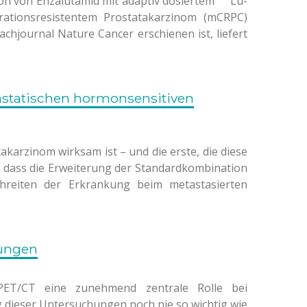
on von Enzalutamid mit adaptiv dosiertem ¹⁷⁷Lu-
ationsresistentem Prostatakarzinom (mCRPC)
achjournal Nature Cancer erschienen ist, liefert
statischen hormonsensitiven
akarzinom wirksam ist – und die erste, die diese
, dass die Erweiterung der Standardkombination
hreiten der Erkrankung beim metastasierten
hungen
-PET/CT eine zunehmend zentrale Rolle bei
dieser Untersuchungen noch nie so wichtig wie