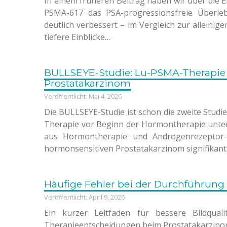
In einem früheren Beitrag haben wir über die E
PSMA-617 das PSA-progressionsfreie Überle
deutlich verbessert – im Vergleich zur alleinig
tiefere Einblicke…
BULLSEYE-Studie: Lu-PSMA-Therapie 
Prostatakarzinom
Veröffentlicht: Mai 4, 2026
Die BULLSEYE-Studie ist schon die zweite Studie
Therapie vor Beginn der Hormontherapie unters
aus Hormontherapie und Androgenrezeptor-I
hormonsensitiven Prostatakarzinom signifikant
Häufige Fehler bei der Durchführu
Veröffentlicht: April 9, 2026
Ein kurzer Leitfaden für bessere Bildqua
Therapieentscheidungen beim Prostatakarzinom