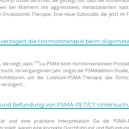
NZA-p-Studie berichtet, die gezeigt hat, dass die Kombinati
ben bei Männern mit aggressivem, metastasiertem kastr
en Enzalutamid-Therapie. Eine neue Substudie, die jetzt im F
verzögert die Hormontherapie beim oligometa
, die zeigt, dass ¹⁷⁷Lu-PSMA beim hormonsensitiven Prostat
ucht. Im vergangenen Jahr zeigte die PSMAddition-Studie
nhibitoren um die Lutetium-PSMA-Therapie das Fortsc
 verzögert.…
ng und Befundung von PSMA-PET/CT-Untersuc
lität und eine präzisere Interpretation Da die PSMA
 spielt, waren eine korrekte Durchführung und Befundung 