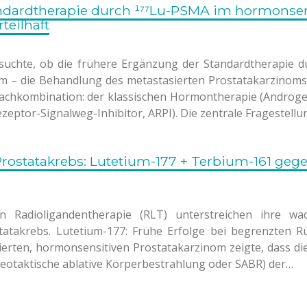
ndardtherapie durch ¹⁷⁷Lu-PSMA im hormonsen
teilhaft
rsuchte, ob die frühere Ergänzung der Standardtherapie 
ium – die Behandlung des metastasierten Prostatakarzinom
ifachkombination: der klassischen Hormontherapie (Androg
tor-Signalweg-Inhibitor, ARPI). Die zentrale Fragestellu
Prostatakrebs: Lutetium-177 + Terbium-161 geg
en Radioligandentherapie (RLT) unterstreichen ihre wa
atakrebs. Lutetium-177: Frühe Erfolge bei begrenzten Rü
vierten, hormonsensitiven Prostatakarzinom zeigte, dass d
reotaktische ablative Körperbestrahlung oder SABR) der…