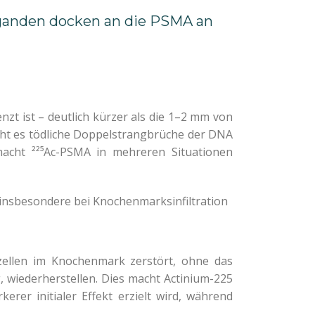
iganden docken an die PSMA an
zt ist – deutlich kürzer als die 1–2 mm von
cht es tödliche Doppelstrangbrüche der DNA
acht ²²⁵Ac-PSMA in mehreren Situationen
, insbesondere bei Knochenmarksinfiltration
szellen im Knochenmark zerstört, ohne das
 wiederherstellen. Dies macht Actinium-225
erer initialer Effekt erzielt wird, während