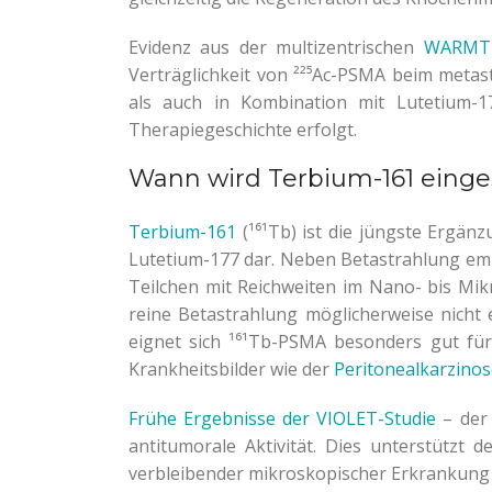
Evidenz aus der multizentrischen
WARMTH
Verträglichkeit von ²²⁵Ac-PSMA beim metas
als auch in Kombination mit Lutetium-1
Therapiegeschichte erfolgt.
Wann wird Terbium-161 einge
Terbium-161
(¹⁶¹Tb) ist die jüngste Ergän
Lutetium-177 dar. Neben Betastrahlung emi
Teilchen mit Reichweiten im Nano- bis Mik
reine Betastrahlung möglicherweise nicht 
eignet sich ¹⁶¹Tb-PSMA besonders gut für
Krankheitsbilder wie der
Peritonealkarzinos
Frühe Ergebnisse der VIOLET-Studie
– der 
antitumorale Aktivität. Dies unterstützt
verbleibender mikroskopischer Erkrankung a