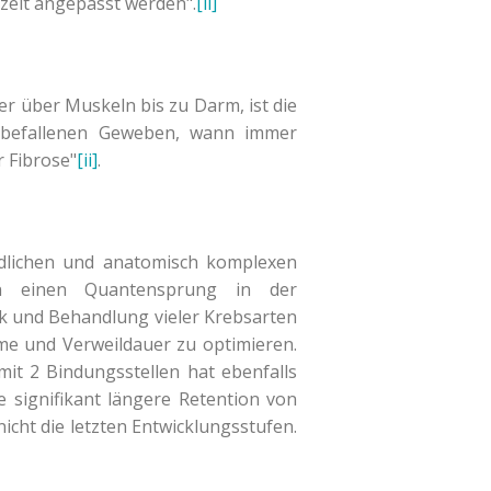
szeit angepasst werden".
[ii]
r über Muskeln bis zu Darm, ist die
ebsbefallenen Geweben, wann immer
 Fibrose"
[ii]
.
ndlichen und anatomisch komplexen
en einen Quantensprung in der
ik und Behandlung vieler Krebsarten
e und Verweildauer zu optimieren.
it 2 Bindungsstellen hat ebenfalls
e signifikant längere Retention von
cht die letzten Entwicklungsstufen.