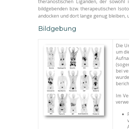
theranostischen Liganden, der sowohl 
bildgebenden bzw. therapeutischen Isotop
andocken und dort lange genug bleiben, u
Bildgebung
Die Un
um di
Aufna
(soge
bei v
wurde
berich
Im Ve
verwe