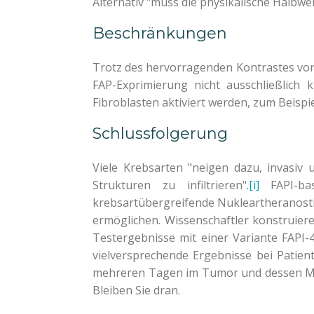
Alternativ "muss die physikalische Halbw
Beschränkungen
Trotz des hervorragenden Kontrastes von
FAP-Exprimierung nicht ausschließlich 
Fibroblasten aktiviert werden, zum Beis
Schlussfolgerung
Viele Krebsarten "neigen dazu, invasiv
Strukturen zu infiltrieren".
[i]
FAPI-bas
krebsartübergreifende Nukleartheranostik
ermöglichen. Wissenschaftler konstruie
Testergebnisse mit einer Variante FAPI-
vielversprechende Ergebnisse bei Patien
mehreren Tagen im Tumor und dessen Metas
Bleiben Sie dran.