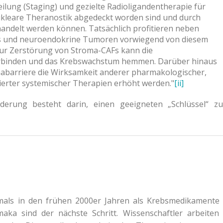
lung (Staging) und gezielte Radioligandentherapie für
nukleare Theranostik abgedeckt worden sind und durch
ndelt werden können. Tatsächlich profitieren neben
bs und neuroendokrine Tumoren vorwiegend von diesem
 zur Zerstörung von Stroma-CAFs kann die
rbinden und das Krebswachstum hemmen. Darüber hinaus
abarriere die Wirksamkeit anderer pharmakologischer,
ierter systemischer Therapien erhöht werden."
[ii]
derung besteht darin, einen geeigneten „Schlüssel“ zu
tmals in den frühen 2000er Jahren als Krebsmedikamente
rmaka sind der nächste Schritt. Wissenschaftler arbeiten