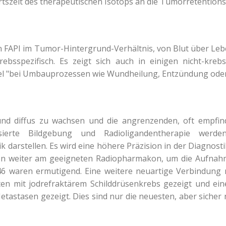
ertszeit des therapeutischen Isotops an die Tumorretention
 FAPI im Tumor-Hintergrund-Verhältnis, von Blut über Lebe
krebsspezifisch. Es zeigt sich auch in einigen nicht-kr
piel "bei Umbauprozessen wie Wundheilung, Entzündung oder
 und diffus zu wachsen und die angrenzenden, oft empfi
ierte Bildgebung und Radioligandentherapie werd
 darstellen. Es wird eine höhere Präzision in der Diagnost
ren weiter am geeigneten Radiopharmakon, um die Aufnahm
46 waren ermutigend. Eine weitere neuartige Verbindung m
ten mit jodrefraktärem Schilddrüsenkrebs gezeigt und ein
tasen gezeigt. Dies sind nur die neuesten, aber sicher ni