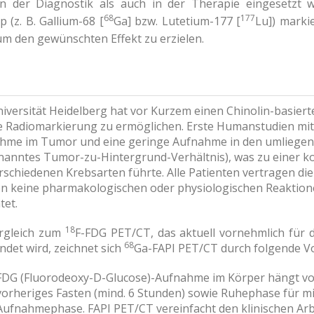
in der Diagnostik als auch in der Therapie eingesetzt 
68
177
 (z. B. Gallium-68 [
Ga] bzw. Lutetium-177 [
Lu]) marki
m den gewünschten Effekt zu erzielen.
iversität Heidelberg hat vor Kurzem einen Chinolin-basierte
e Radiomarkierung zu ermöglichen. Erste Humanstudien mi
hme im Tumor und eine geringe Aufnahme in den umlieg
nanntes Tumor-zu-Hintergrund-Verhältnis), was zu einer 
erschiedenen Krebsarten führte. Alle Patienten vertragen di
n keine pharmakologischen oder physiologischen Reaktio
tet.
18
rgleich zum
F-FDG PET/CT, das aktuell vornehmlich für d
68
ndet wird, zeichnet sich
Ga-FAPI PET/CT durch folgende Vor
FDG (Fluorodeoxy-D-Glucose)-Aufnahme im Körper hängt vom
vorheriges Fasten (mind. 6 Stunden) sowie Ruhephase für m
Aufnahmephase. FAPI PET/CT vereinfacht den klinischen Arbe