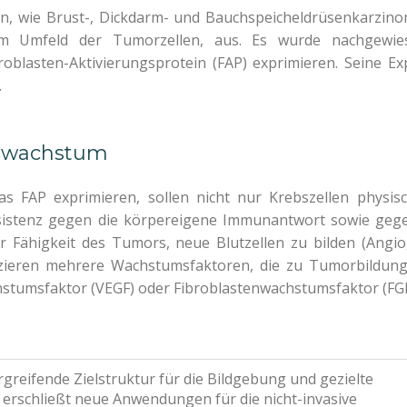
 wie Brust-, Dickdarm- und Bauchspeicheldrüsenkarzinome
m Umfeld der Tumorzellen, aus. Es wurde nachgewiese
roblasten-Aktivierungsprotein (FAP) exprimieren. Seine E
.
bswachstum
as FAP exprimieren, sollen nicht nur Krebszellen physis
esistenz gegen die körpereigene Immunantwort sowie ge
er Fähigkeit des Tumors, neue Blutzellen zu bilden (Ang
uzieren mehrere Wachstumsfaktoren, die zu Tumorbildung,
hstumsfaktor (VEGF) oder Fibroblastenwachstumsfaktor (FGF
rgreifende Zielstruktur für die Bildgebung und gezielte
 erschließt neue Anwendungen für die nicht-invasive