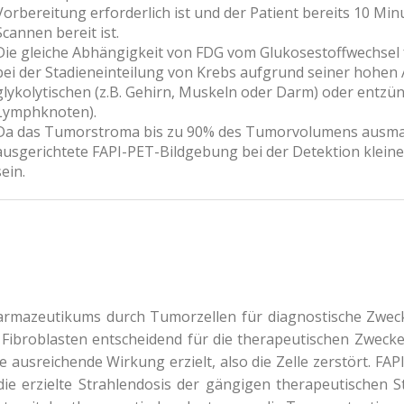
Vorbereitung erforderlich ist und der Patient bereits 10 Mi
Scannen bereit ist.
Die gleiche Abhängigkeit von FDG vom Glukosestoffwechsel f
bei der Stadieneinteilung von Krebs aufgrund seiner hohen
glykolytischen (z.B. Gehirn, Muskeln oder Darm) oder entzü
Lymphknoten).
Da das Tumorstroma bis zu 90% des Tumorvolumens ausmac
ausgerichtete FAPI-PET-Bildgebung bei der Detektion kleine
sein.
mazeutikums durch Tumorzellen für diagnostische Zwecke 
 Fibroblasten entscheidend für die therapeutischen Zweck
e ausreichende Wirkung erzielt, also die Zelle zerstört. FAP
 erzielte Strahlendosis der gängigen therapeutischen St