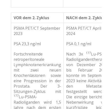
VOR dem 2. Zyklus
NACH dem 2. Zyklus
PSMA PET/CT September
PSMA PET/CT April
2023
2024
PSA 23,3 ng/ml
PSA 0,1 ng/ml
177
Fortschreitende
Nach 3x
Lu-PSMA
retroperitoneale
Radioligandentherapie
Lymphknotenerkrankung
von Dezember 2023
mit zwei neuen
bis Februar 2024
Knochenläsionen sowie
konnte im September
eine Progression in der
2023 keine Aktivität in
Prostata. Der 3-
den Metastasen
Sitzungen-Zyklus mit
festgestellt werden.
177
Lu-PSMA-
Die einzige berichtete
Radioliganden wird 1,5
Nebenwirkung war
Jahre nach dem ersten
kurzfristige leichte