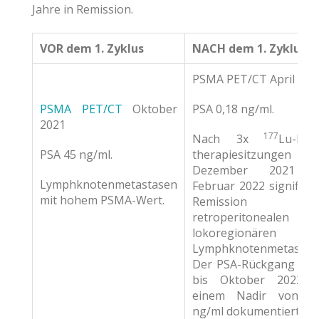
Jahre in Remission.
VOR dem 1. Zyklus
NACH dem 1. Zyklus
PSMA PET/CT April 202
PSMA PET/CT
Oktober
PSA 0,18 ng/ml.
2021
177
Nach 3x
Lu-PSM
PSA 45 ng/ml.
therapiesitzungen v
Dezember 2021 b
Lymphknotenmetastasen
Februar 2022 signifika
mit hohem PSMA-Wert.
Remission d
retroperitonealen u
lokoregionären
Lymphknotenmetastas
Der PSA-Rückgang wu
bis Oktober 2022 m
einem Nadir von 2,
ng/ml dokumentiert.