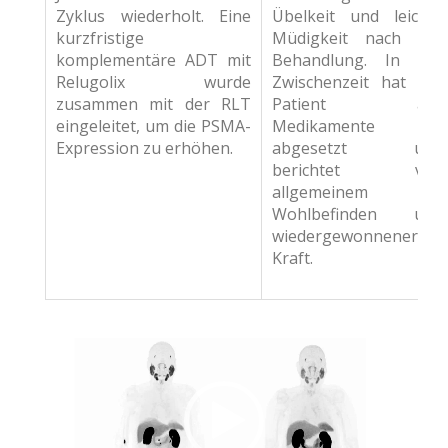
Zyklus wiederholt. Eine
Übelkeit und leichte
kurzfristige
Müdigkeit nach der
komplementäre ADT mit
Behandlung. In der
Relugolix wurde
Zwischenzeit hat der
zusammen mit der RLT
Patient alle
eingeleitet, um die PSMA-
Medikamente
Expression zu erhöhen.
abgesetzt und
berichtet von
allgemeinem
Wohlbefinden und
wiedergewonnener
Kraft.
Video-
Player