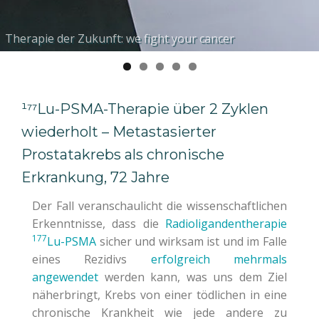
Hochspezifische Biomarker-Liganden für Ihre
Individuelle Betreuung durch international renommierte
Therapie der Zukunft: we fight your cancer
Molekulare interne Radionuklidtherapie
Maßgeschneiderte, personalisierte Therapieplanung
Bedürfnisse
Fachexperten
¹⁷⁷Lu-PSMA-Therapie über 2 Zyklen
wiederholt – Metastasierter
Prostatakrebs als chronische
Erkrankung, 72 Jahre
Der Fall veranschaulicht die wissenschaftlichen
Erkenntnisse, dass die
Radioligandentherapie
177
Lu-PSMA
sicher und wirksam ist und im Falle
eines Rezidivs
erfolgreich mehrmals
angewendet
werden kann, was uns dem Ziel
näherbringt, Krebs von einer tödlichen in eine
chronische Krankheit wie jede andere zu