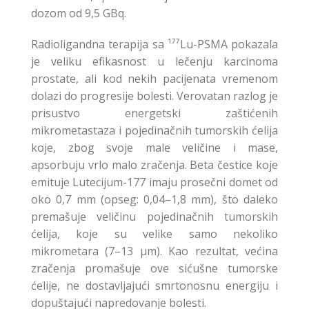
dozom od 9,5 GBq.
Radioligandna terapija sa ¹⁷⁷Lu-PSMA pokazala
je veliku efikasnost u lečenju karcinoma
prostate, ali kod nekih pacijenata vremenom
dolazi do progresije bolesti. Verovatan razlog je
prisustvo energetski zaštićenih
mikrometastaza i pojedinačnih tumorskih ćelija
koje, zbog svoje male veličine i mase,
apsorbuju vrlo malo zračenja. Beta čestice koje
emituje Lutecijum-177 imaju prosečni domet od
oko 0,7 mm (opseg: 0,04–1,8 mm), što daleko
premašuje veličinu pojedinačnih tumorskih
ćelija, koje su velike samo nekoliko
mikrometara (7–13 μm). Kao rezultat, većina
zračenja promašuje ove sićušne tumorske
ćelije, ne dostavljajući smrtonosnu energiju i
dopuštajući napredovanje bolesti.