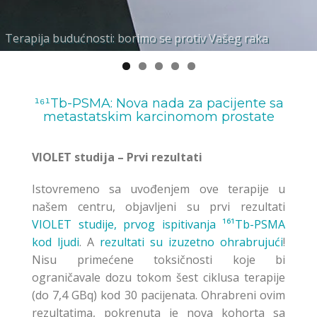
Terapija budućnosti: borimo se protiv Vašeg raka
Molekularna interna radionuklidna terapija
Prilagođeno i personalizirano planiranje terapije
Vrlo specifični biomarkerski ligandi za Vaše potrebe
Individualna podrška međunarodno priznatih stručnjaka
¹⁶¹Tb-PSMA: Nova nada za pacijente sa
metastatskim karcinomom prostate
VIOLET studija – Prvi rezultati
Istovremeno sa uvođenjem ove terapije u
našem centru, objavljeni su prvi rezultati
VIOLET studije, prvog ispitivanja ¹⁶¹Tb-PSMA
kod ljudi
. A
rezultati su izuzetno ohrabrujući
!
Nisu primećene toksičnosti koje bi
ograničavale dozu tokom šest ciklusa terapije
(do 7,4 GBq) kod 30 pacijenata. Ohrabreni ovim
rezultatima, pokrenuta je nova kohorta sa