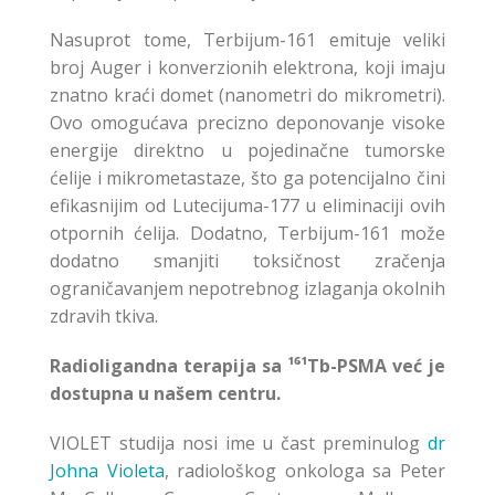
Nasuprot tome, Terbijum-161 emituje veliki
broj Auger i konverzionih elektrona, koji imaju
znatno kraći domet (nanometri do mikrometri).
Ovo omogućava precizno deponovanje visoke
energije direktno u pojedinačne tumorske
ćelije i mikrometastaze, što ga potencijalno čini
efikasnijim od Lutecijuma-177 u eliminaciji ovih
otpornih ćelija. Dodatno, Terbijum-161 može
dodatno smanjiti toksičnost zračenja
ograničavanjem nepotrebnog izlaganja okolnih
zdravih tkiva.
Radioligandna terapija sa ¹⁶¹Tb-PSMA već je
dostupna u našem centru.
VIOLET studija nosi ime u čast preminulog
dr
Johna Violeta
, radiološkog onkologa sa Peter