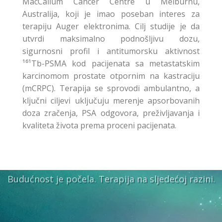
MacCallum Cancer Centre u Melburnu,
Australija, koji je imao poseban interes za
terapiju Auger elektronima. Cilj studije je da
utvrdi maksimalno podnošljivu dozu,
sigurnosni profil i antitumorsku aktivnost
¹⁶¹Tb-PSMA kod pacijenata sa metastatskim
karcinomom prostate otpornim na kastraciju
(mCRPC). Terapija se sprovodi ambulantno, a
ključni ciljevi uključuju merenje apsorbovanih
doza zračenja, PSA odgovora, preživljavanja i
kvaliteta života prema proceni pacijenata.
Budućnost je počela. Terapija na sljedećoj razini.