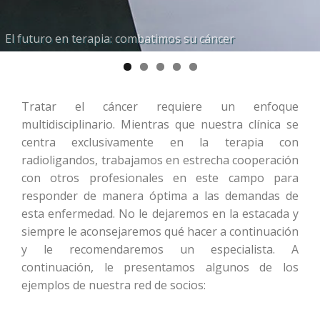
Ligandos altamente específicos de biomarcadores para
Cuidado individualizado con expertos reconocidos
El futuro en terapia: combatimos su cáncer
Terapia molecular interna con radionúclidos
Planificación de terapia personalizada
satisfacer sus necesidades
internacionalmente
Tratar el cáncer requiere un enfoque
multidisciplinario. Mientras que nuestra clínica se
centra exclusivamente en la terapia con
radioligandos, trabajamos en estrecha cooperación
con otros profesionales en este campo para
responder de manera óptima a las demandas de
esta enfermedad. No le dejaremos en la estacada y
siempre le aconsejaremos qué hacer a continuación
y le recomendaremos un especialista. A
continuación, le presentamos algunos de los
ejemplos de nuestra red de socios: