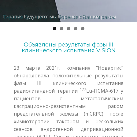
Высокоспецифические лиганды биомаркеров для
Индивидуально подобранное лечение всемирно
Терапия будущего: мы боремся с Вашим раком
Молекулярная внутренняя радионуклидная терапия
Индивидуально подобранное планирование терапии
Ваших нужд
известными экспертами
Объявлены результаты фазы III
клинического испытания VISION
23 марта 2021г. компания "Новартис"
обнародовала положительные результаты
фазы III клинического испытания
177
радиолигандной терапии
Lu-ПСМА-617 у
пациентов с метастатическим
кастрационно-резистентным раком
предстательной железы (mCRPC) после
химиотерапии таксаном и нескольких
сеансов андрогенной депривационной
терапии (АДТ). Среди пациентов, которые