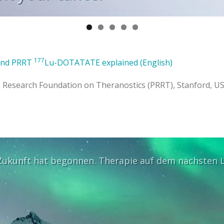
177
and PRRT
Lu-DOTATATE explained (English)
 Research Foundation on Theranostics (PRRT), Stanford, U
Zukunft hat begonnen. Therapie auf dem nächsten L